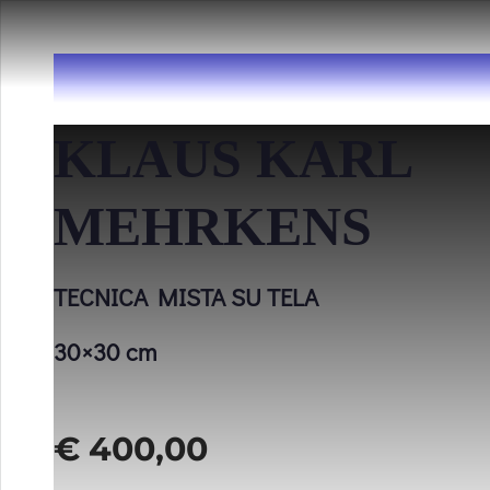
KLAUS KARL
MEHRKENS
TECNICA MISTA SU TELA
30×30 cm
€
400,00