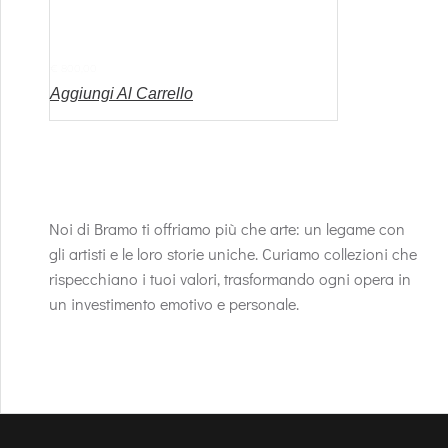
CAVALLI
€
800,00
Aggiungi Al Carrello
Noi di Bramo ti offriamo più che arte: un legame con
gli artisti e le loro storie uniche. Curiamo collezioni che
rispecchiano i tuoi valori, trasformando ogni opera in
un investimento emotivo e personale.