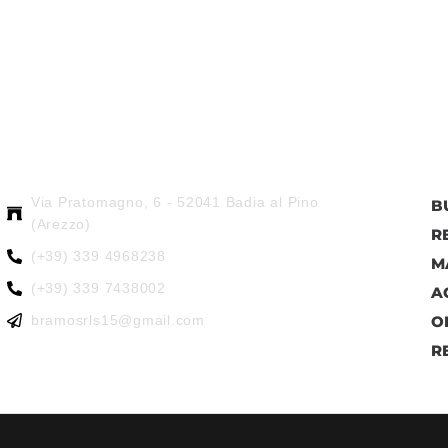
Via Pratomagno, 6 - 52041 Badia al Pino
B
(Arezzo)
R
(+39) 339 4968238
M
(+39) 339 7438002
A
bramosrls15@gmail.com
O
R