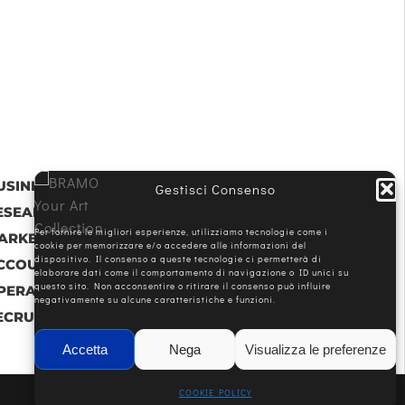
USINESS STRATEGY
Gestisci Consenso
ESEARCH & ANALYSIS
Per fornire le migliori esperienze, utilizziamo tecnologie come i
ARKETING & SALES
cookie per memorizzare e/o accedere alle informazioni del
dispositivo. Il consenso a queste tecnologie ci permetterà di
CCOUNTING MANAGEMENT
elaborare dati come il comportamento di navigazione o ID unici su
questo sito. Non acconsentire o ritirare il consenso può influire
PERATIONAL OPTIMIZATION
negativamente su alcune caratteristiche e funzioni.
ECRUITING & TRAINING
Accetta
Nega
Visualizza le preferenze
COOKIE POLICY